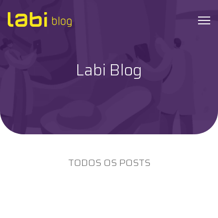
Labi Blog
Check-ups
Coronavírus
Dicas de Saúde
Exames
TODOS OS POSTS
Hábitos Saudáveis
Institucional