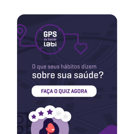
Labi na Mídia
Maternidade
Novidades do Labi
Saúde da Mulher
Saúde do Homem
Sobre o Labi
Testes
Vacinas
Conheça o Labi