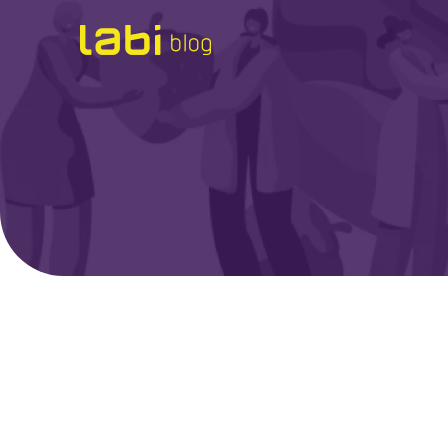
Check-ups
Coronavírus
Dicas de Saúde
Exames
Hábitos Saudáveis
Institucional
Labi na Mídia