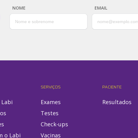
NOME
EMAIL
SERVIÇOS
PACIENTE
 Labi
Exames
Resultados
ios
Testes
es
Check-ups
m o Labi
Vacinas