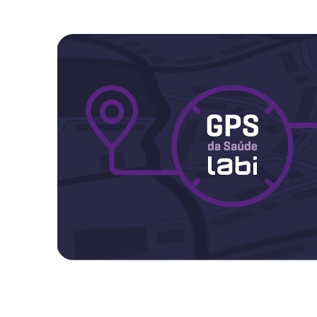
Maternidade
Novidades do Labi
Saúde da Mulher
Saúde do Homem
Sobre o Labi
Testes
Vacinas
Conheça o Labi