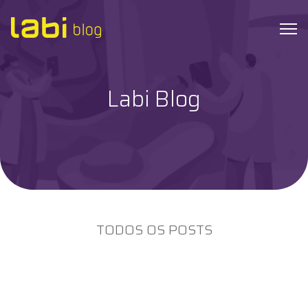
Labi Blog
Check-ups
Coronavírus
Dicas de Saúde
Exames
TODOS OS POSTS
Hábitos Saudáveis
Institucional