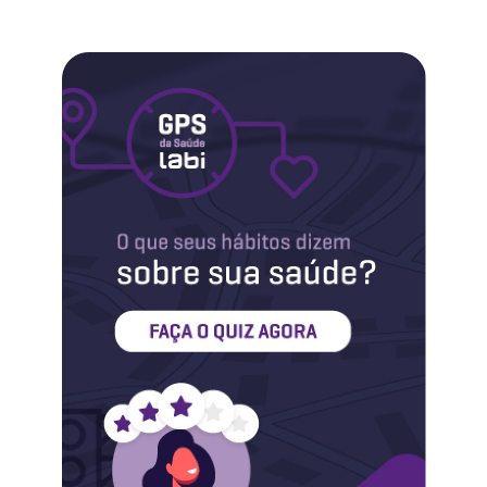
Labi na Mídia
Maternidade
Novidades do Labi
Saúde da Mulher
Saúde do Homem
Sobre o Labi
Testes
Vacinas
Conheça o Labi