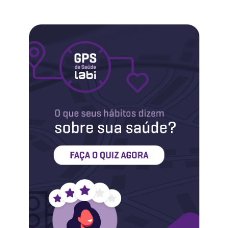
Labi na Mídia
Maternidade
Novidades do Labi
Saúde da Mulher
Saúde do Homem
Sobre o Labi
Testes
Vacinas
Conheça o Labi