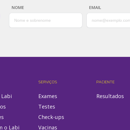
NOME
EMAIL
SERVIÇOS
PACIENTE
 Labi
Exames
Resultados
ios
Testes
es
Check-ups
m o Labi
Vacinas