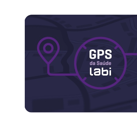
Maternidade
Novidades do Labi
Saúde da Mulher
Saúde do Homem
Sobre o Labi
Testes
Vacinas
Conheça o Labi