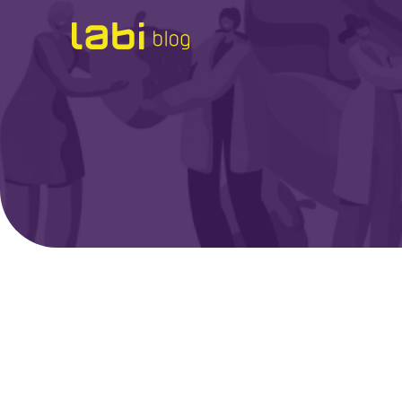
Check-ups
Coronavírus
Dicas de Saúde
Exames
Hábitos Saudáveis
Institucional
Labi na Mídia