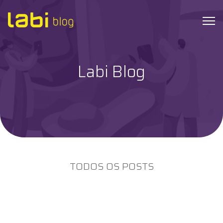
Labi Blog
Check-ups
Coronavírus
Dicas de Saúde
Exames
TODOS OS POSTS
Hábitos Saudáveis
Institucional