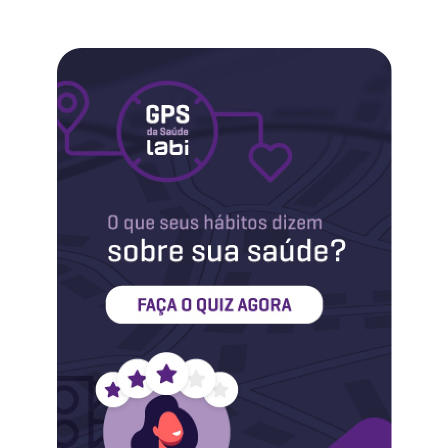
Labi na Mídia
Maternidade
Novidades do Labi
Saúde da Mulher
Saúde do Homem
Sobre o Labi
Testes
Vacinas
Conheça o Labi