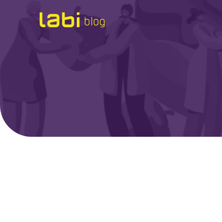
Check-ups
Coronavírus
Dicas de Saúde
Exames
Hábitos Saudáveis
Institucional
Labi na Mídia