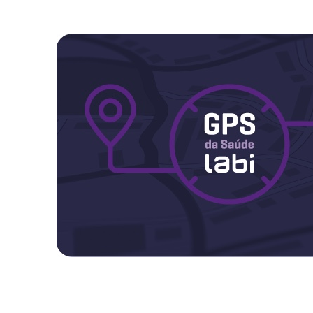
Maternidade
Novidades do Labi
Saúde da Mulher
Saúde do Homem
Sobre o Labi
Testes
Vacinas
Conheça o Labi