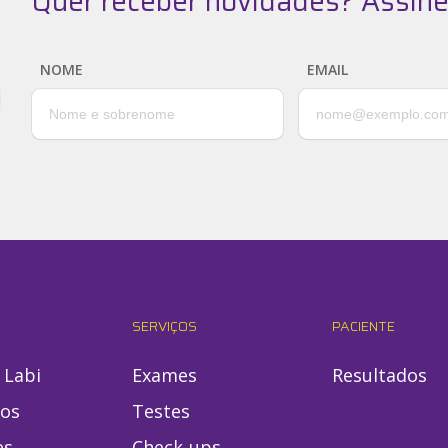
Quer receber novidades? Assine
NOME
EMAIL
SERVIÇOS
PACIENTE
 Labi
Exames
Resultados
ios
Testes
es
Check-ups