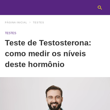
PÁGINA INICIAL
TESTES
TESTES
T
Teste de Testosterona:
y
s
q
como medir os níveis
a
h
deste hormônio
e