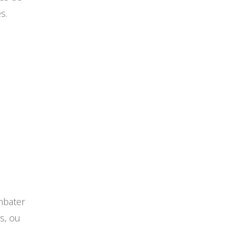
s.
mbater
s, ou