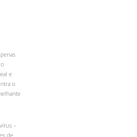
 apenas
 o
eal e
ontra o
melhante
vírus –
zes de