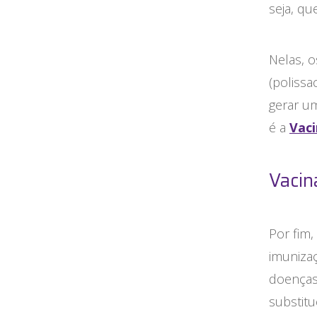
seja, q
Nelas, o
(polissa
gerar u
é a
Vac
Vacin
Por fim
imuniza
doenças
substitu