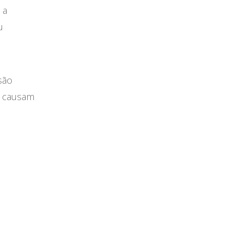
 a
u
são
o causam