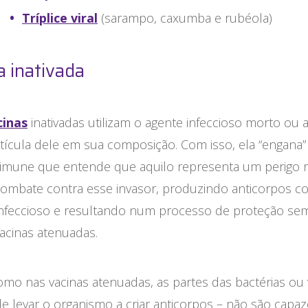
Tríplice viral
(sarampo, caxumba e rubéola)
a inativada
cinas
inativadas utilizam o agente infeccioso morto ou
tícula dele em sua composição. Com isso, ela “engana”
 imune que entende que aquilo representa um perigo r
 combate contra esse invasor, produzindo anticorpos c
infeccioso e resultando num processo de proteção se
acinas atenuadas.
mo nas vacinas atenuadas, as partes das bactérias ou 
e levar o organismo a criar anticorpos – não são capa