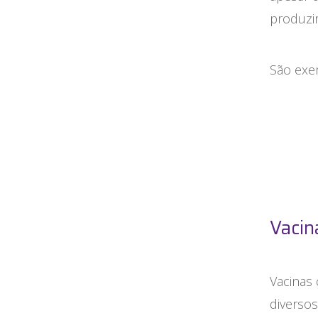
produzi
São exem
Vacin
Vacinas 
diverso