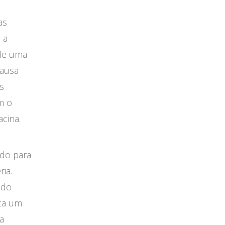
as
 a
 de uma
causa
s
m o
cina.
ado para
ia.
 do
ica um
a