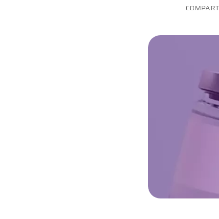
Maternidade
COMPART
Novidades do Labi
Saúde da Mulher
Saúde do Homem
Sobre o Labi
Testes
Vacinas
Conheça o Labi