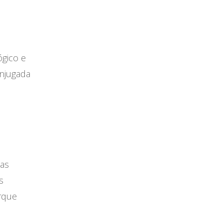
ógico e
onjugada
sas
s
rque