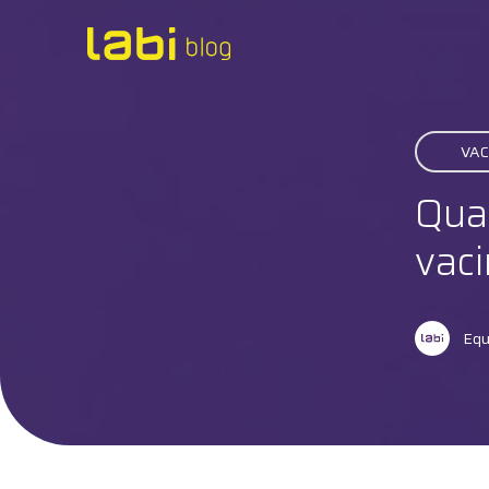
Check-ups
VAC
Coronavírus
Quai
Dicas de Saúde
vac
Exames
Equ
Hábitos Saudáveis
Institucional
Labi na Mídia