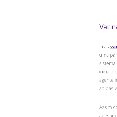
Vacin
Já as
va
uma par
sistema
inicia o
agente 
ao das v
Assim co
apesar d