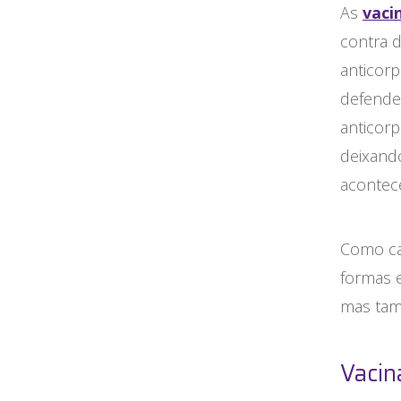
As
vaci
contra d
anticor
defende
anticor
deixand
acontece
Como ca
formas e
mas tam
Vacin