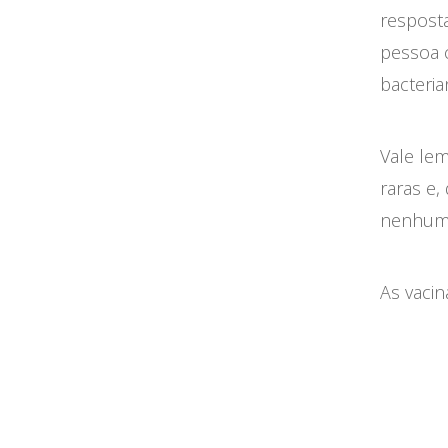
respost
pessoa 
bacteri
Vale le
raras e
nenhum 
As vacin