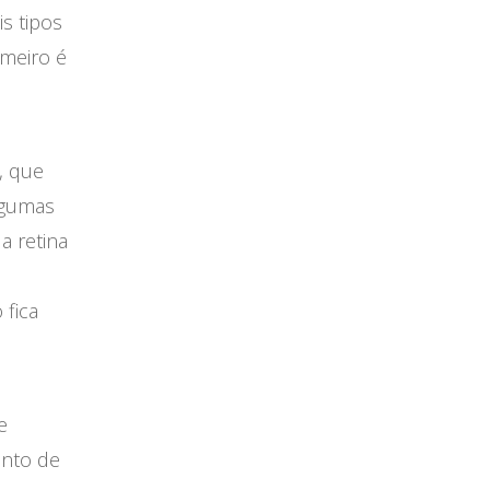
s tipos
imeiro é
, que
lgumas
a retina
 fica
e
ento de