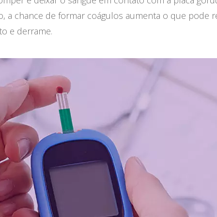
 romper e deixar o sangue em contato com a placa gord
o, a chance de formar coágulos aumenta o que pode r
to e derrame.