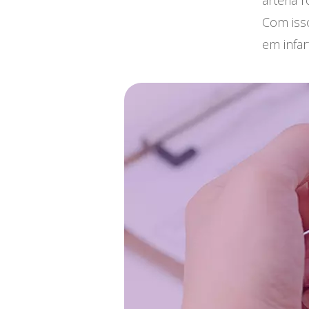
artéria
Com iss
em infar