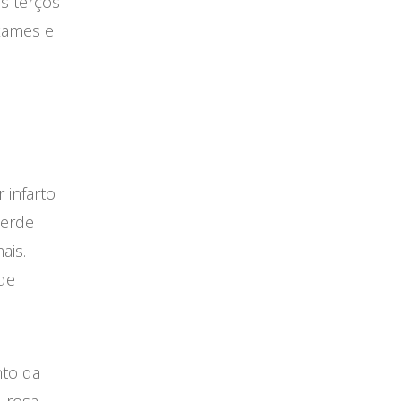
s terços
xames e
 infarto
perde
ais.
de
nto da