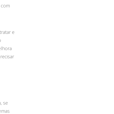
o com
ratar e
o
elhora
recisar
, se
lemas