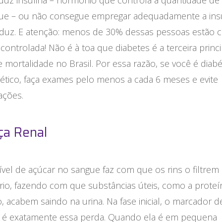
duz insulina – hormônio que controla a quantidade de 
ue – ou não consegue empregar adequadamente a insu
duz. E atenção: menos de 30% dessas pessoas estão 
 controlada! Não é à toa que diabetes é a terceira princi
 mortalidade no Brasil. Por essa razão, se você é diabé
ético, faça exames pelo menos a cada 6 meses e evite
ações.
a Renal
ível de açúcar no sangue faz com que os rins o filtrem
rio, fazendo com que substâncias úteis, como a proteí
 acabem saindo na urina. Na fase inicial, o marcador d
o é exatamente essa perda. Quando ela é em pequena