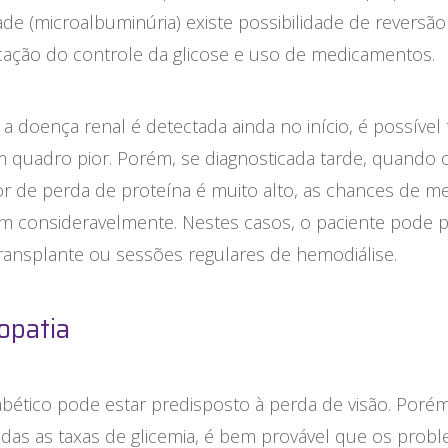
de (microalbuminúria) existe possibilidade de reversã
icação do controle da glicose e uso de medicamentos.
 doença renal é detectada ainda no início, é possível t
m quadro pior. Porém, se diagnosticada tarde, quando 
r de perda de proteína é muito alto, as chances de m
m consideravelmente. Nestes casos, o paciente pode p
ransplante ou sessões regulares de hemodiálise.
opatia
bético pode estar predisposto à perda de visão. Porém
adas as taxas de glicemia, é bem provável que os prob