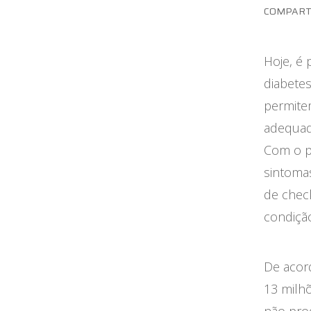
Maternidade
COMPART
Novidades do Labi
Hoje, é
Saúde da Mulher
diabete
permite
Saúde do Homem
adequad
Sobre o Labi
Com o p
sintoma
Testes
de chec
Vacinas
condiçã
Conheça o Labi
De aco
13 milhõ