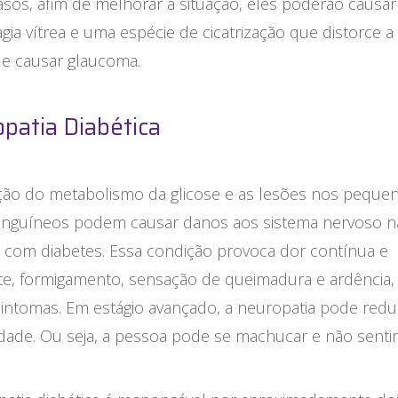
sos, afim de melhorar a situação, eles poderão causar
ia vítrea e uma espécie de cicatrização que distorce a 
e causar glaucoma.
patia Diabética
ação do metabolismo da glicose e as lesões nos peque
anguíneos podem causar danos aos sistema nervoso n
 com diabetes. Essa condição provoca dor contínua e
te, formigamento, sensação de queimadura e ardência,
intomas. Em estágio avançado, a neuropatia pode reduz
idade. Ou seja, a pessoa pode se machucar e não sentir