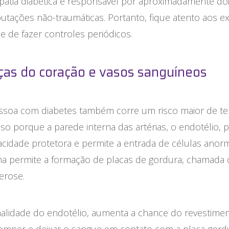
patia diabética é responsável por aproximadamente doi
utações não-traumáticas. Portanto, fique atento aos e
e de fazer controles periódicos.
as do coração e vasos sanguíneos
soa com diabetes também corre um risco maior de ter
sso porque a parede interna das artérias, o endotélio, 
cidade protetora e permite a entrada de células anorm
lha permite a formação de placas de gordura, chamada 
erose.
alidade do endotélio, aumenta a chance do revestime