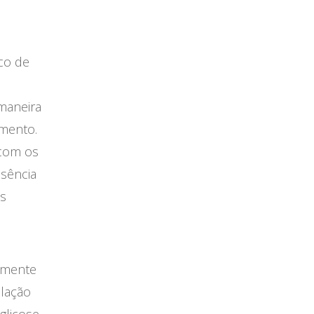
co de
maneira
amento.
 com os
sência
es
amente
ulação