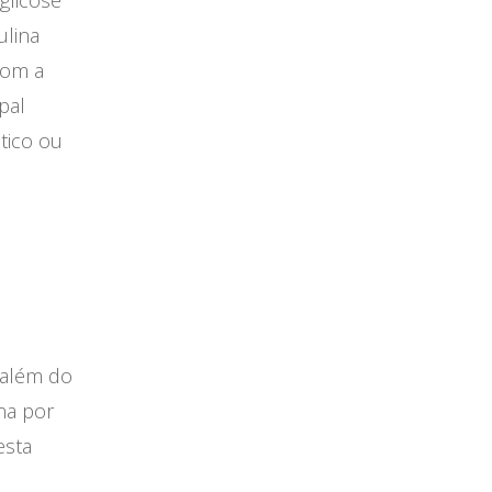
glicose
lina
com a
pal
tico ou
 além do
na por
esta