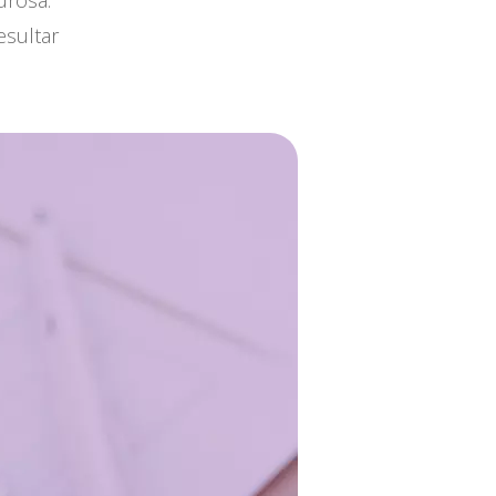
urosa.
esultar