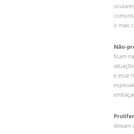
oculare
comuns d
o mais 
Não-pro
ficam n
situaçõe
e esse l
especial
embaçada
Prolife
deixam 