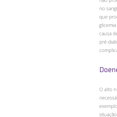
não pro
no sang
que pro
glicemia
causa de
pré-diab
complic
Doenç
O alto n
necessá
exemplo,
situaçã