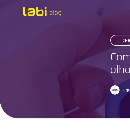
Check-ups
CHE
Coronavírus
Comp
Dicas de Saúde
olh
Exames
Equ
Hábitos Saudáveis
Institucional
Labi na Mídia