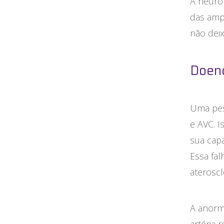
A neuro
das amp
não deix
Doenç
Uma pes
e AVC. I
sua capa
Essa fa
ateroscl
A anorm