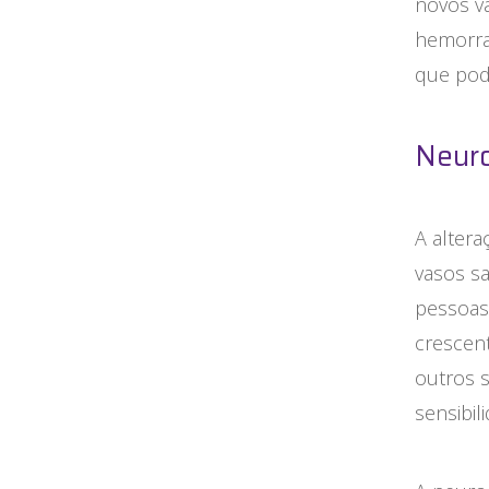
novos va
hemorrag
que pod
Neuro
A alter
vasos s
pessoas
crescen
outros s
sensibil