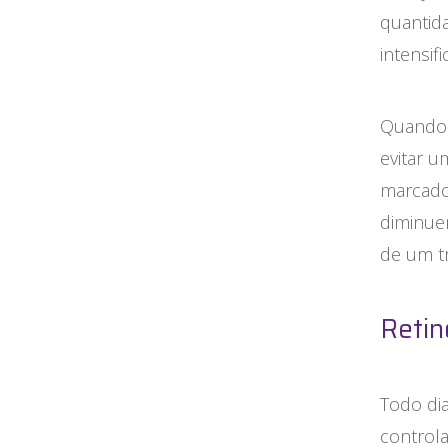
quantida
intensif
Quando a
evitar u
marcado
diminue
de um t
Retin
Todo dia
control