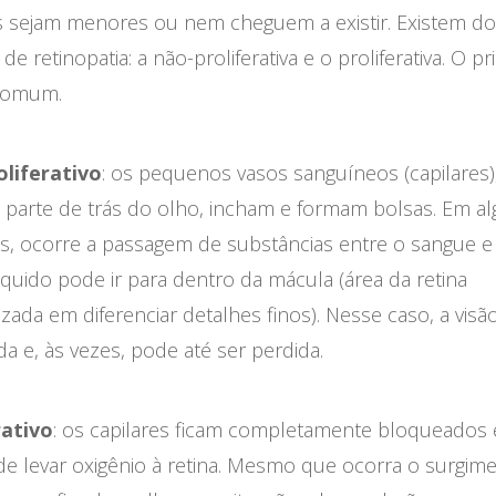
s sejam menores ou nem cheguem a existir. Existem doi
e retinopatia: a não-proliferativa e o proliferativa. O pr
comum.
liferativo
: os pequenos vasos sanguíneos (capilares)
a parte de trás do olho, incham e formam bolsas. Em a
s, ocorre a passagem de substâncias entre o sangue e 
íquido pode ir para dentro da mácula (área da retina
izada em diferenciar detalhes finos). Nesse caso, a visão
 e, às vezes, pode até ser perdida.
rativo
: os capilares ficam completamente bloqueados 
de levar oxigênio à retina. Mesmo que ocorra o surgim