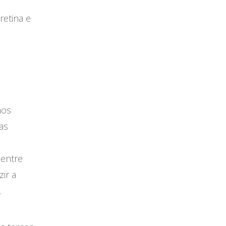
retina e
nos
as
 entre
ir a
.