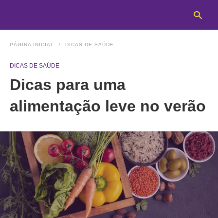
PÁGINA INICIAL
DICAS DE SAÚDE
DICAS DE SAÚDE
T
Dicas para uma
y
s
q
alimentação leve no verão
a
h
e