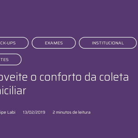
CK-UPS
EXAMES
INSTITUCIONAL
STES
veite o conforto da coleta
ciliar
ipe Labi
13/02/2019
2 minutos de leitura