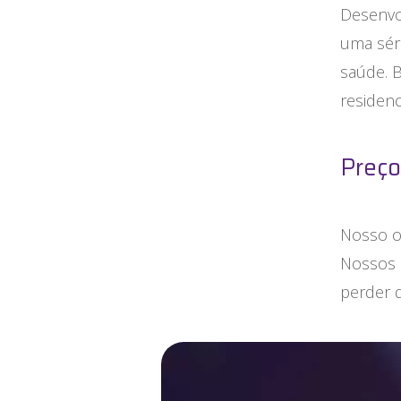
Desenvo
uma sér
saúde. B
residenc
Preço
Nosso ob
Nossos 
perder 