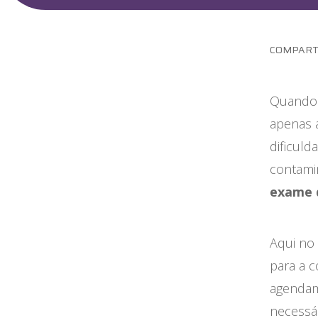
Maternidade
Novidades do Labi
COMPART
Saúde da Mulher
Quando 
Saúde do Homem
apenas 
Sobre o Labi
dificuld
contami
Testes
exame q
Vacinas
Aqui no
Conheça o Labi
para a c
agendam
necessár