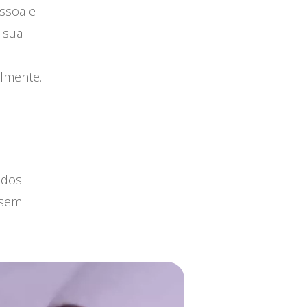
ssoa e
 sua
almente.
odos.
 sem