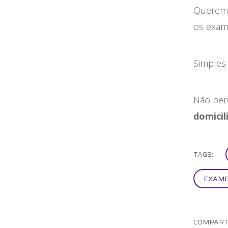
Queremo
os exame
Simples 
Não per
domicil
TAGS:
EXAME
COMPART