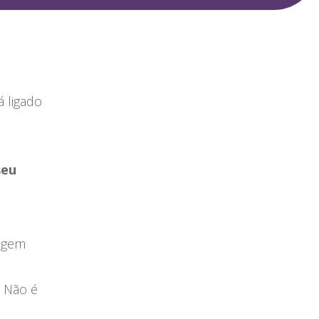
 ligado
seu
magem
. Não é