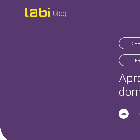
Check-ups
CHE
Coronavírus
TE
Dicas de Saúde
Apro
Exames
domi
Hábitos Saudáveis
Institucional
Equ
Labi na Mídia