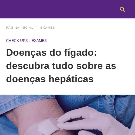
PÁGINA INICIAL
EXAMES
CHECK-UPS
EXAMES
T
Doenças do fígado:
y
s
q
descubra tudo sobre as
a
h
doenças hepáticas
e