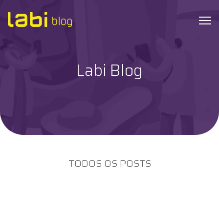
Labi Blog
Check-ups
Coronavírus
Dicas de Saúde
Exames
TODOS OS POSTS
Hábitos Saudáveis
Institucional