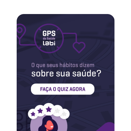
Labi na Mídia
Maternidade
Novidades do Labi
Saúde da Mulher
Saúde do Homem
Sobre o Labi
Testes
Vacinas
Conheça o Labi