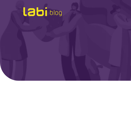
Check-ups
Coronavírus
Dicas de Saúde
Exames
Hábitos Saudáveis
Institucional
Labi na Mídia