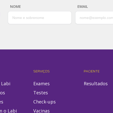
NOME
EMAIL
SERVIÇOS
PACIENTE
 Labi
Exames
Resultados
ios
Testes
es
Check-ups
m o Labi
Vacinas