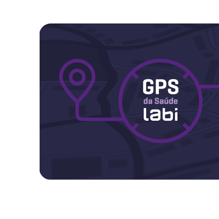
Maternidade
Novidades do Labi
Saúde da Mulher
Saúde do Homem
Sobre o Labi
Testes
Vacinas
Conheça o Labi