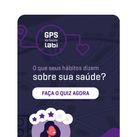
Labi na Mídia
Maternidade
Novidades do Labi
Saúde da Mulher
Saúde do Homem
Sobre o Labi
Testes
Vacinas
Conheça o Labi