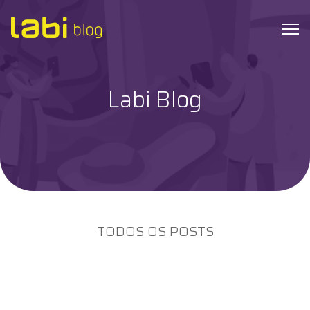
Labi Blog
Check-ups
Coronavírus
Dicas de Saúde
Exames
TODOS OS POSTS
Hábitos Saudáveis
Institucional