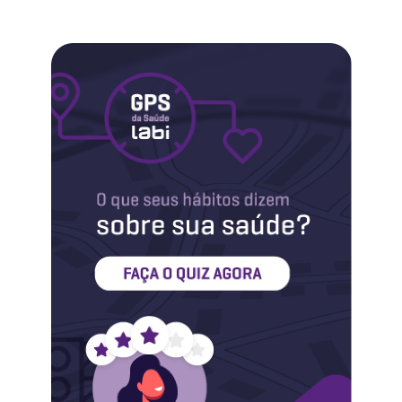
Labi na Mídia
Maternidade
Novidades do Labi
Saúde da Mulher
Saúde do Homem
Sobre o Labi
Testes
Vacinas
Conheça o Labi