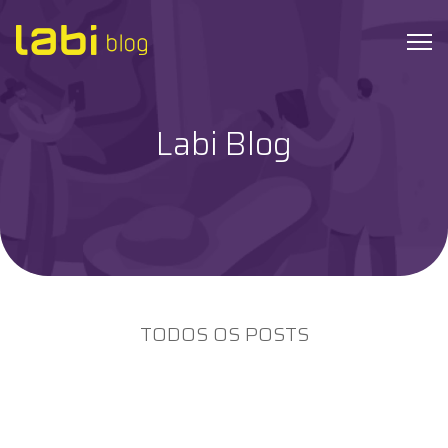
Labi Blog
Check-ups
Coronavírus
Dicas de Saúde
Exames
TODOS OS POSTS
Hábitos Saudáveis
Institucional