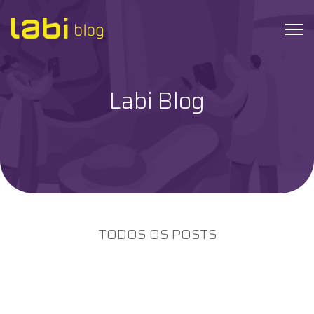
Labi Blog
Check-ups
Coronavírus
Dicas de Saúde
Exames
TODOS OS POSTS
Hábitos Saudáveis
Institucional