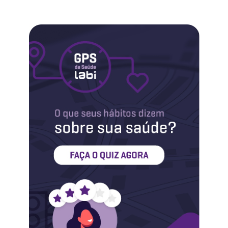
Labi na Mídia
Maternidade
Novidades do Labi
Saúde da Mulher
Saúde do Homem
Sobre o Labi
Testes
Vacinas
Conheça o Labi