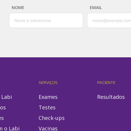
NOME
EMAIL
SERVIÇOS
PACIENTE
 Labi
Exames
Resultados
ios
Testes
es
Check-ups
m o Labi
Vacinas