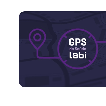
Maternidade
Novidades do Labi
Saúde da Mulher
Saúde do Homem
Sobre o Labi
Testes
Vacinas
Conheça o Labi