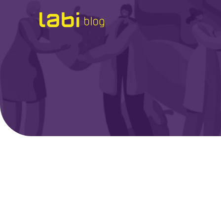
Check-ups
Coronavírus
Dicas de Saúde
Exames
Hábitos Saudáveis
Institucional
Labi na Mídia