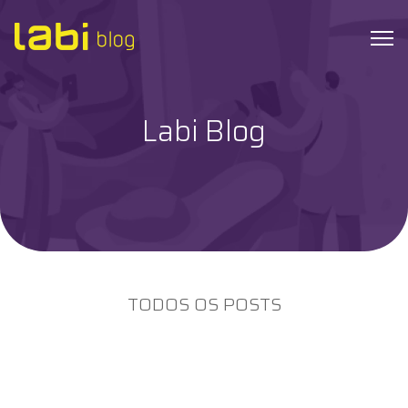
Labi Blog
Check-ups
Coronavírus
Dicas de Saúde
Exames
TODOS OS POSTS
Hábitos Saudáveis
Institucional