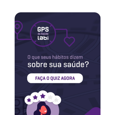
Labi na Mídia
Maternidade
Novidades do Labi
Saúde da Mulher
Saúde do Homem
Sobre o Labi
Testes
Vacinas
Conheça o Labi