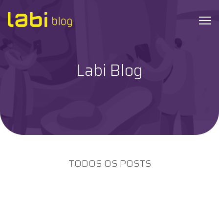
Labi Blog
Check-ups
Coronavírus
Dicas de Saúde
Exames
TODOS OS POSTS
Hábitos Saudáveis
Institucional