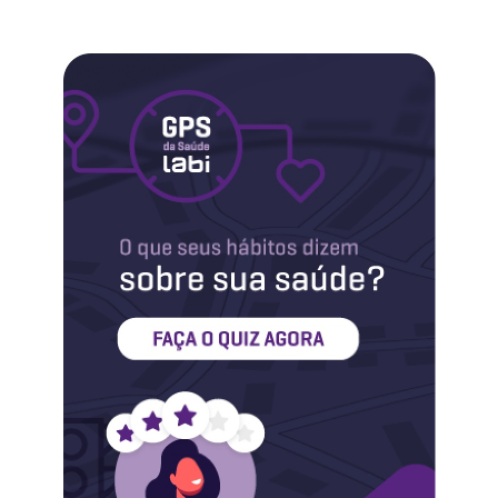
Labi na Mídia
Maternidade
Novidades do Labi
Saúde da Mulher
Saúde do Homem
Sobre o Labi
Testes
Vacinas
Conheça o Labi