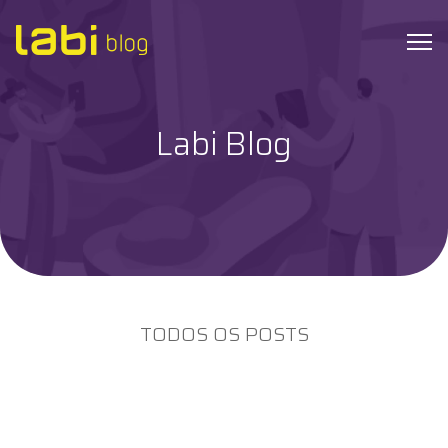
Labi Blog
Check-ups
Coronavírus
Dicas de Saúde
Exames
TODOS OS POSTS
Hábitos Saudáveis
Institucional