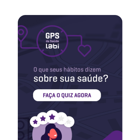
Labi na Mídia
Maternidade
Novidades do Labi
Saúde da Mulher
Saúde do Homem
Sobre o Labi
Testes
Vacinas
Conheça o Labi