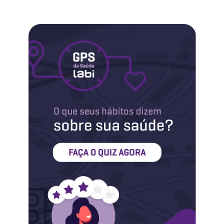
Labi na Mídia
Maternidade
Novidades do Labi
Saúde da Mulher
Saúde do Homem
Sobre o Labi
Testes
Vacinas
Conheça o Labi