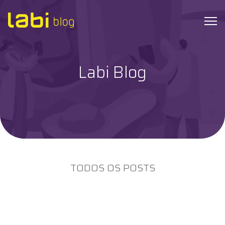
Labi Blog
Check-ups
Coronavírus
Dicas de Saúde
Exames
TODOS OS POSTS
Hábitos Saudáveis
Institucional