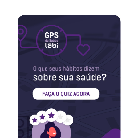
Labi na Mídia
Maternidade
Novidades do Labi
Saúde da Mulher
Saúde do Homem
Sobre o Labi
Testes
Vacinas
Conheça o Labi