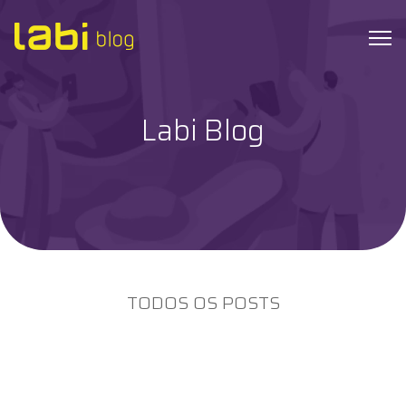
Labi Blog
Check-ups
Coronavírus
Dicas de Saúde
Exames
TODOS OS POSTS
Hábitos Saudáveis
Institucional