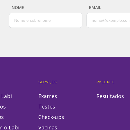
NOME
EMAIL
SERVIÇOS
PACIENTE
 Labi
Exames
Resultados
ios
Testes
es
Check-ups
m o Labi
Vacinas