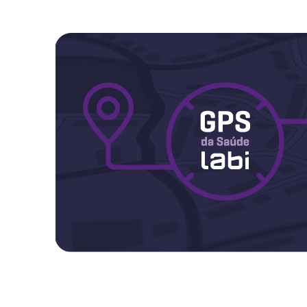
Maternidade
Novidades do Labi
Saúde da Mulher
Saúde do Homem
Sobre o Labi
Testes
Vacinas
Conheça o Labi