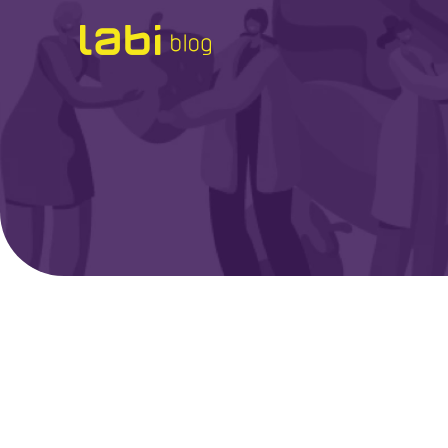
Check-ups
Coronavírus
Dicas de Saúde
Exames
Hábitos Saudáveis
Institucional
Labi na Mídia