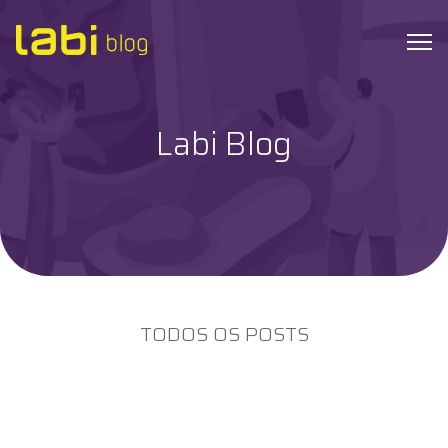
Labi Blog
Check-ups
Coronavírus
Dicas de Saúde
Exames
TODOS OS POSTS
Hábitos Saudáveis
Institucional