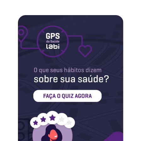
Labi na Mídia
Maternidade
Novidades do Labi
Saúde da Mulher
Saúde do Homem
Sobre o Labi
Testes
Vacinas
Conheça o Labi