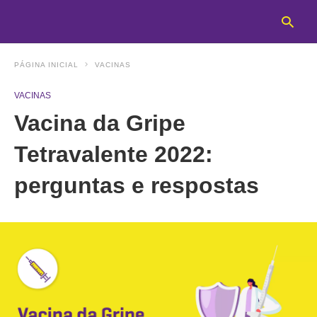
PÁGINA INICIAL
VACINAS
VACINAS
T
Vacina da Gripe
y
s
q
Tetravalente 2022:
a
h
perguntas e respostas
e