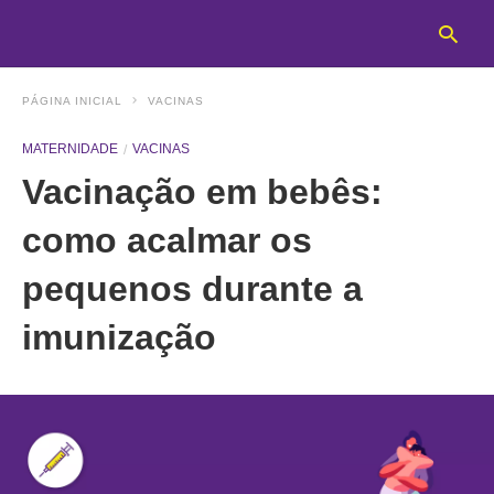
PÁGINA INICIAL
VACINAS
MATERNIDADE
VACINAS
T
Vacinação em bebês:
y
s
q
como acalmar os
a
h
pequenos durante a
e
imunização