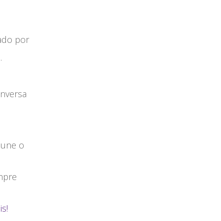
ado por
.
onversa
 une o
mpre
is!