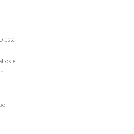
O está
ltos e
em
ue