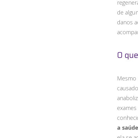
regenera
de algu
danos a
acompa
O que
Mesmo c
causado
anaboli
exames 
conheci
a saúd
ela se a