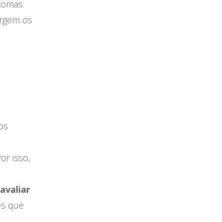
ntomas
urgem os
e
os
or isso,
avaliar
es que