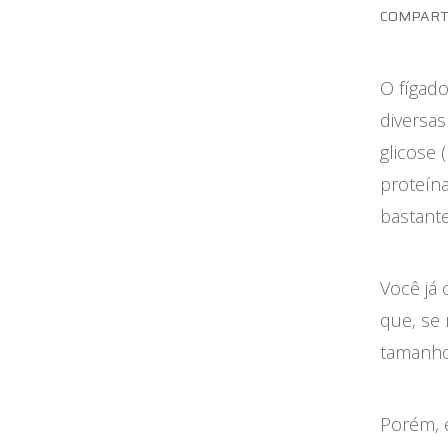
Maternidade
COMPART
Novidades do Labi
O fígad
Saúde da Mulher
diversas
glicose 
Saúde do Homem
proteína
Sobre o Labi
bastante
Testes
Você já 
Vacinas
que, se
Conheça o Labi
tamanho
Porém, 