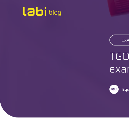
Check-ups
EX
Coronavírus
TGO
Dicas de Saúde
exa
Exames
Equ
Hábitos Saudáveis
Institucional
Labi na Mídia