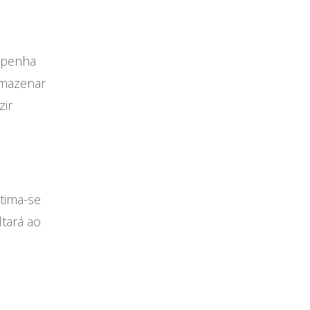
mpenha
rmazenar
zir
tima-se
tará ao