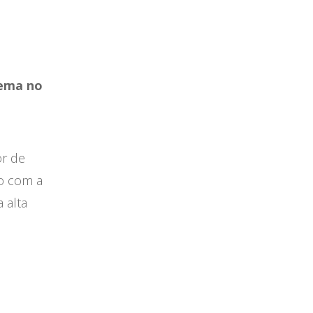
ema no
or de
o com a
 alta