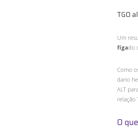
TGO al
Um resu
fíga
do 
Como os
dano he
ALT para
relação
O que