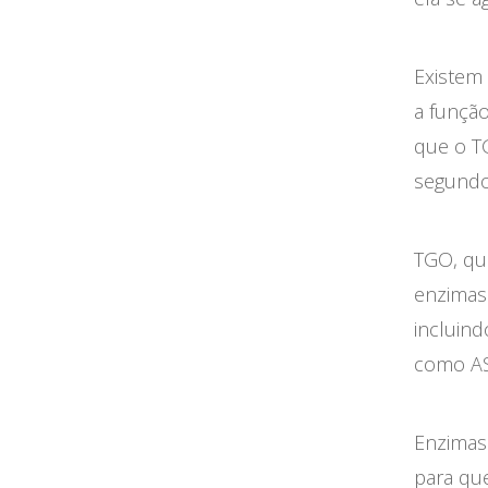
Existem
a funçã
que o T
segundo
TGO, que
enzimas 
incluin
como AS
Enzimas
para qu