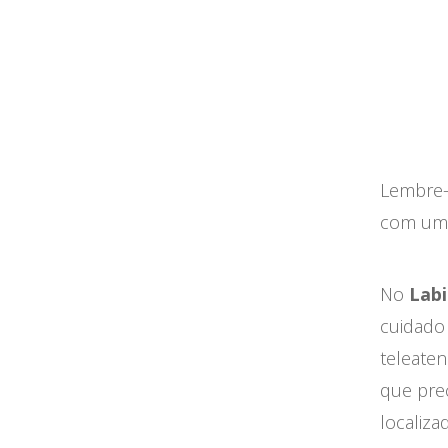
Lembre-s
com um 
No
Labi
cuidado
teleate
que prec
localiz