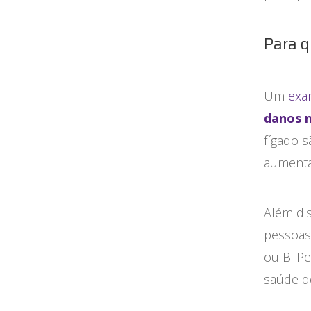
Para q
Um
exa
danos 
fígado s
aumenta
Além di
pessoas
ou B. P
saúde de