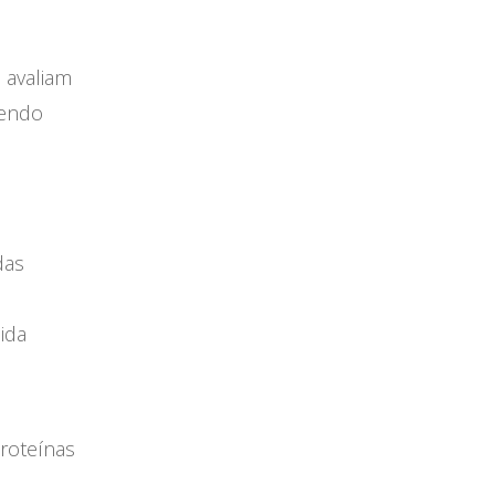
 avaliam
sendo
das
ida
roteínas