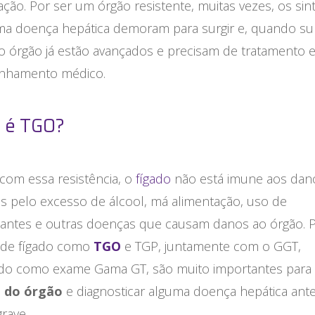
ção. Por ser um órgão resistente, muitas vezes, os si
ma doença hepática demoram para surgir e, quando s
o órgão já estão avançados e precisam de tratamento 
nhamento médico.
 é TGO?
om essa resistência, o
fígado
não está imune aos dan
s pelo excesso de álcool, má alimentação, uso de
zantes e outras doenças que causam danos ao órgão. P
de fígado como
TGO
e TGP, juntamente com o GGT,
do como exame Gama GT, são muito importantes para
e do órgão
e diagnosticar alguma doença hepática ant
grave.