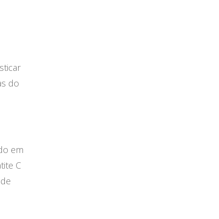
ticar
as do
ado em
ite C
 de