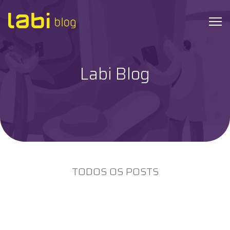
Labi Blog
Check-ups
Coronavírus
Dicas de Saúde
Exames
TODOS OS POSTS
Hábitos Saudáveis
Institucional