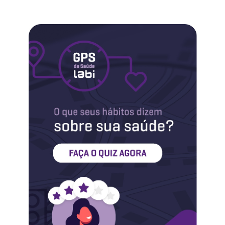
Labi na Mídia
Maternidade
Novidades do Labi
Saúde da Mulher
Saúde do Homem
Sobre o Labi
Testes
Vacinas
Conheça o Labi